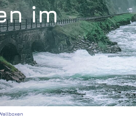
en im
Kontakt
Login
Wallboxen