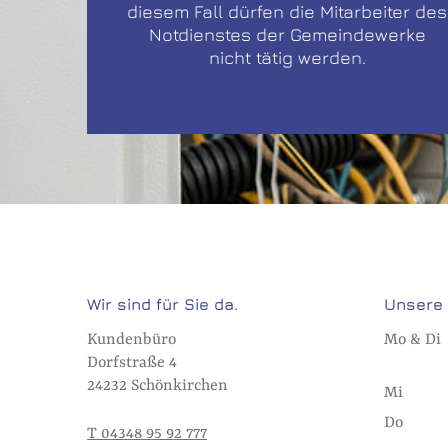
diesem Fall dürfen die Mitarbeiter des
Notdienstes der Gemeindewerke
nicht tätig werden.
Wir sind für Sie da.
Unsere 
Öffnungs
Tag
Uhrzeit
Kundenbüro
Mo & Di
Dorfstraße 4
24232 Schönkirchen
Mi
Do
T 04348 95 92 777