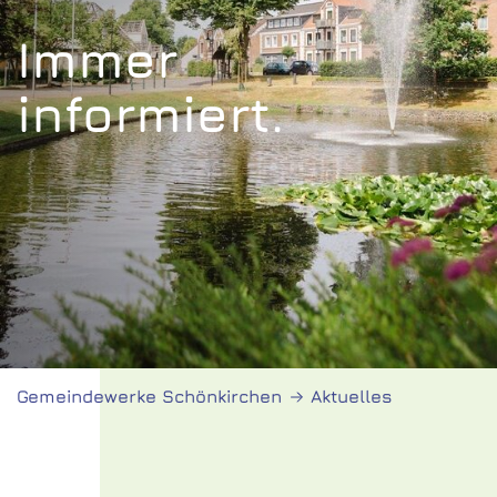
Kontakt
Immer
Login
informiert.
Gemeindewerke Schönkirchen
Aktuelles