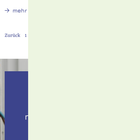
Soforthilfe-
mehr
Paket
Zurück
1
2
Probleme?
Unser Störungs­
notdienst für Strom
hilft weiter