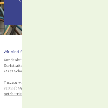
Notdienstes der Gemeindewerke
nicht tätig werden.
Wir sind für Sie da.
Kundenbüro
Dorfstraße 4
24232 Schönkirchen
T 04348 95 92 777
vertrieb@gws-sh.de
netzbetrieb@gws-sh.de