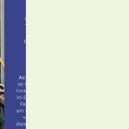
Stromstörung im Ortskern
Schönkirchen:
Gemeindewerke Schönkirchen
T 04348 95 92 77 97
Gas- und Wasserstörung im
Ortskern Schönkirchen:
SWKiel Netz GmbH
T 0431 59 42 795
Achtung:
Die Störungsbeseitigung
ist kostenpflichtig, wenn die Störung
hinter dem Hausanschluss und somit
im Eigentum des Kunden liegt. Dieser
Fall kann eintreten, wenn lediglich
ein Haus oder gar nur eine Wohnung
von der Störung betroffen ist. In
diesem Fall dürfen die Mitarbeiter des